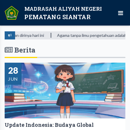
MADRASAH ALIYAH NEGERI
PEMATANG SIANTAR
dirinya hari ini
Agama tanpa ilmu pengetahuan adalah buta. Dan
Berita
28
JUN
Update Indonesia: Budaya Global