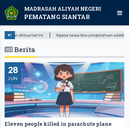
MADRASAH ALIYAH NEGERI
PEMATANG SIANTAR
irinya hari ini
Agama tanpa ilmu pengetahuan adalah buta. Dan
Berita
28
JUN
Eleven people killed in parachute plane