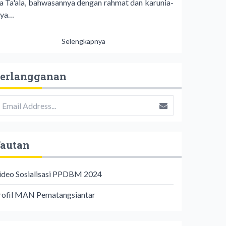
a Ta'ala, bahwasannya dengan rahmat dan karunia-
ya…
Selengkapnya
erlangganan
autan
ideo Sosialisasi PPDBM 2024
rofil MAN Pematangsiantar