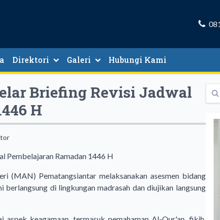
08
ta
Direktori
Galeri
Hubungi Kami
Direktori Guru Dan Tenaga Kependidikan
ar Briefing Revisi Jadwal
1446 H
tor
geri (MAN) Pematangsiantar melaksanakan asesmen bidang
ni berlangsung di lingkungan madrasah dan diujikan langsung
ai aspek keagamaan, termasuk pemahaman Al-Qur'an, fikih,