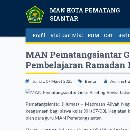
MAN KOTA PEMATANG
SIANTAR
Profil
Visi Dan Misi
RDM
CBT
Beri
MAN Pematangsiantar Gel
Pembelajaran Ramadan 
Jum'at, 07 Maret 2025
Berita
Administra
Pematangsiantar, (Humas) – Madrasah Aliyah Ne
keagamaan bagi siswa kelas XII (07/03). Kegiatan i
oleh para guru MAN Pematangsiantar.
Dalam asesmen ini, para siswa diuji dalam berbag