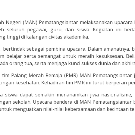
h Negeri (MAN) Pematangsiantar melaksanakan upacara be
eh seluruh pegawai, guru, dan siswa. Kegiatan ini ber
 tinggi di kalangan civitas akademika.
Pd.I. bertindak sebagai pembina upacara. Dalam amanatnya
lam belajar serta semangat untuk meraih kesuksesan. Be
ada orang tua, serta menjaga kunci sukses dunia dan akhira
n, tim Palang Merah Remaja (PMR) MAN Pematangsiantar ju
gan kesehatan. Kehadiran tim PMR ini turut berperan pen
ara siswa dapat semakin menanamkan jiwa nasionalisme, 
gkungan sekolah. Upacara bendera di MAN Pematangsiantar
untuk menguatkan nilai-nilai kebersamaan dan kecintaan te