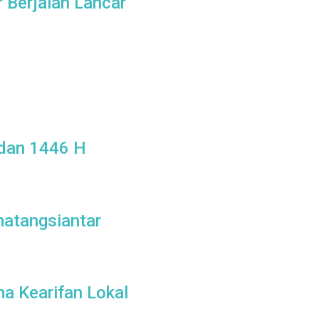
Berjalan Lancar
adan 1446 H
atangsiantar
a Kearifan Lokal