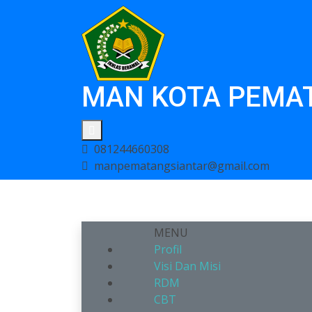
MAN KOTA PEMA
081244660308
manpematangsiantar@gmail.com
MENU
Profil
Visi Dan Misi
RDM
CBT