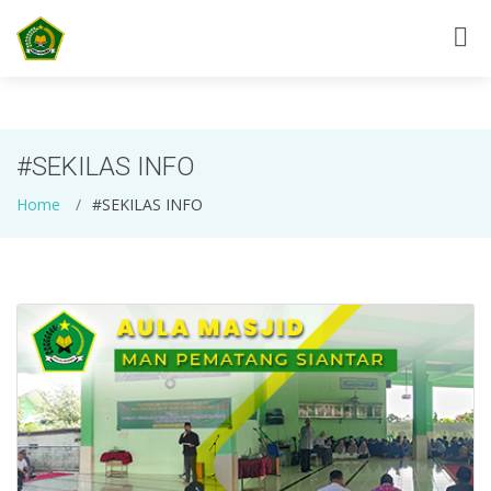
The Wayback Machine -
https://manpematangsiantar.sch.id/tag/sekilas-info
#SEKILAS INFO
Home
#SEKILAS INFO