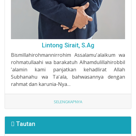
Lintong Sirait, S.Ag
Bismillahirohmannirrohim Assalamu'alaikum wa
rohmatullaahi wa barakatuh Alhamdulillahirobbil
'alamin kami panjatkan kehadlirat Allah
Subhanahu wa Ta'ala, bahwasannya dengan
rahmat dan karunia-Nya…
SELENGKAPNYA
Tautan