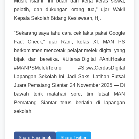
Musik Islami “Ini buah dari kerja keras siswa,
pelatih, dan dukungan orang tua,” ujar Wakil
Kepala Sekolah Bidang Kesiswaan, Hj.
“Sekarang saya tahu cara cek fakta pakai Google
Fact Check,” ujar Rani, kelas XI. MAN PS
berkomitmen mencetak pelajar melek digital yang
bijak dan beretika. #LiterasiDigital #AntiHoaks
#MANPSMelekTekno #SiswaCerdasDigital
Lapangan Sekolah Ini Jadi Saksi Latihan Futsal
Juara Pematang Siantar, 24 November 2025 — Di
bawah terik matahari sore, tim futsal MAN
Pematang Siantar terus berlatih di lapangan
sekolah.
Share Facebook
Share Twitter