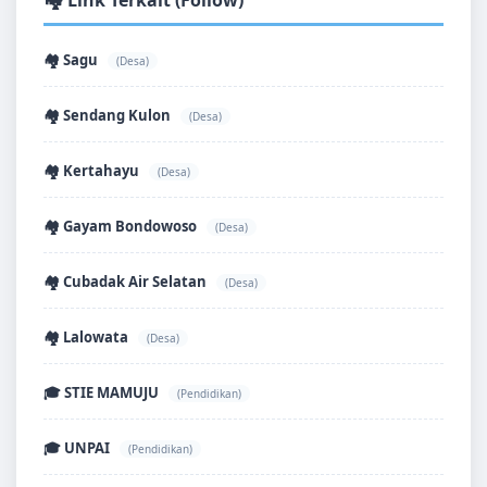
🏘️ Link Terkait (Follow)
🏘️ Sagu
(Desa)
🏘️ Sendang Kulon
(Desa)
🏘️ Kertahayu
(Desa)
🏘️ Gayam Bondowoso
(Desa)
🏘️ Cubadak Air Selatan
(Desa)
🏘️ Lalowata
(Desa)
🎓 STIE MAMUJU
(Pendidikan)
🎓 UNPAI
(Pendidikan)