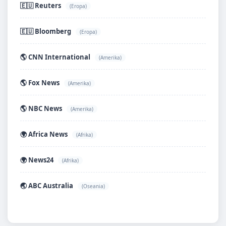
🇪🇺 Reuters
(Eropa)
🇪🇺 Bloomberg
(Eropa)
🌎 CNN International
(Amerika)
🌎 Fox News
(Amerika)
🌎 NBC News
(Amerika)
🌍 Africa News
(Afrika)
🌍 News24
(Afrika)
🌏 ABC Australia
(Oseania)