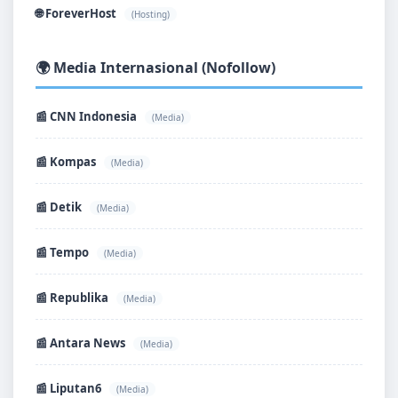
🌐 ForeverHost
(Hosting)
🌍 Media Internasional (Nofollow)
📰 CNN Indonesia
(Media)
📰 Kompas
(Media)
📰 Detik
(Media)
📰 Tempo
(Media)
📰 Republika
(Media)
📰 Antara News
(Media)
📰 Liputan6
(Media)