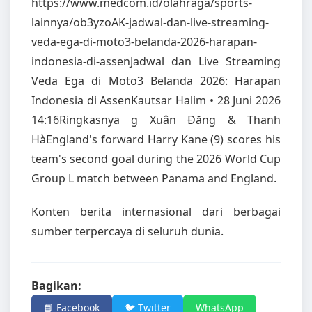
https://www.medcom.id/olahraga/sports-
lainnya/ob3yzoAK-jadwal-dan-live-streaming-
veda-ega-di-moto3-belanda-2026-harapan-
indonesia-di-assenJadwal dan Live Streaming
Veda Ega di Moto3 Belanda 2026: Harapan
Indonesia di AssenKautsar Halim • 28 Juni 2026
14:16Ringkasnya g Xuân Đăng & Thanh
HàEngland's forward Harry Kane (9) scores his
team's second goal during the 2026 World Cup
Group L match between Panama and England.
Konten berita internasional dari berbagai
sumber terpercaya di seluruh dunia.
Bagikan:
📘 Facebook
🐦 Twitter
WhatsApp