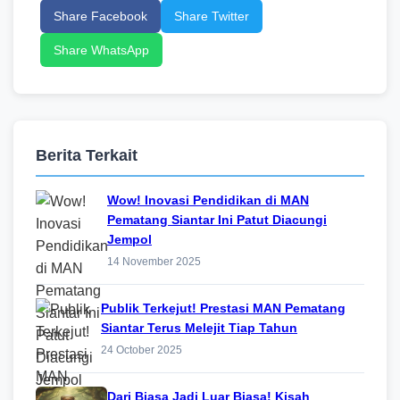
Share Facebook
Share Twitter
Share WhatsApp
Berita Terkait
Wow! Inovasi Pendidikan di MAN
Pematang Siantar Ini Patut Diacungi
Jempol
14 November 2025
Publik Terkejut! Prestasi MAN Pematang
Siantar Terus Melejit Tiap Tahun
24 October 2025
Dari Biasa Jadi Luar Biasa! Kisah