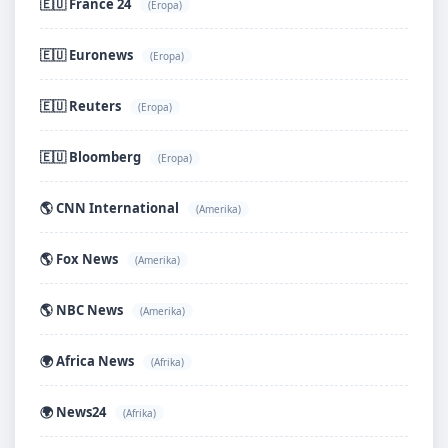
🇪🇺 France 24
(Eropa)
🇪🇺 Euronews
(Eropa)
🇪🇺 Reuters
(Eropa)
🇪🇺 Bloomberg
(Eropa)
🌎 CNN International
(Amerika)
🌎 Fox News
(Amerika)
🌎 NBC News
(Amerika)
🌍 Africa News
(Afrika)
🌍 News24
(Afrika)