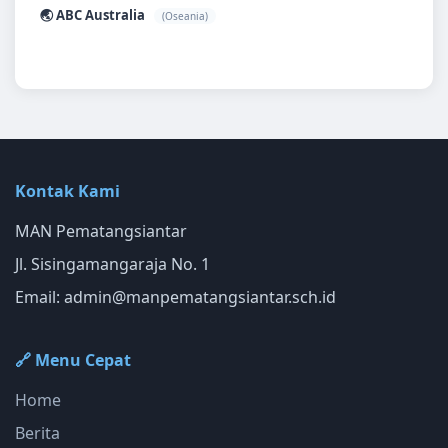
🌏 ABC Australia
(Oseania)
Kontak Kami
MAN Pematangsiantar
Jl. Sisingamangaraja No. 1
Email:
admin@manpematangsiantar.sch.id
🔗 Menu Cepat
Home
Berita