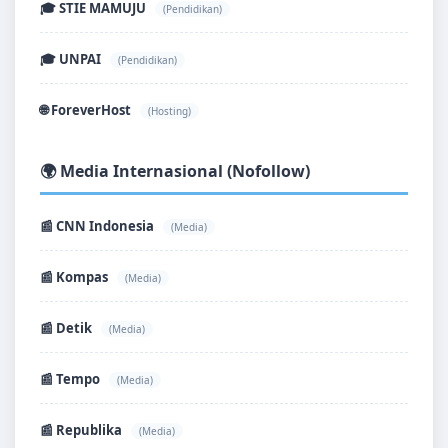
🎓 STIE MAMUJU
(Pendidikan)
🎓 UNPAI
(Pendidikan)
🌐 ForeverHost
(Hosting)
🌍 Media Internasional (Nofollow)
📰 CNN Indonesia
(Media)
📰 Kompas
(Media)
📰 Detik
(Media)
📰 Tempo
(Media)
📰 Republika
(Media)