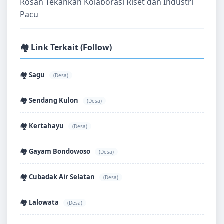
Rosan Tekankan Kolaborasi Riset dan Industri
Pacu
🏘️ Link Terkait (Follow)
🏘️ Sagu
(Desa)
🏘️ Sendang Kulon
(Desa)
🏘️ Kertahayu
(Desa)
🏘️ Gayam Bondowoso
(Desa)
🏘️ Cubadak Air Selatan
(Desa)
🏘️ Lalowata
(Desa)