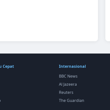
u Cepat
Internasional
BBC News
Al Jazeera
Reuters
p
The Guardian