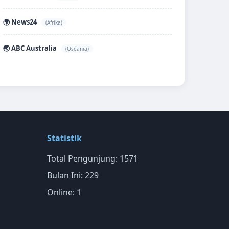
🌍 News24
(Afrika)
🌏 ABC Australia
(Oseania)
Statistik
Total Pengunjung: 1571
Bulan Ini: 229
Online: 1