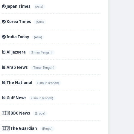
🌏 Japan Times
(Asia)
🌏 Korea Times
(Asia)
🌏 India Today
(Asia)
🕌 Al Jazeera
(Timur Tengah)
🕌 Arab News
(Timur Tengah)
🕌 The National
(Timur Tengah)
🕌 Gulf News
(Timur Tengah)
🇪🇺 BBC News
(Eropa)
🇪🇺 The Guardian
(Eropa)