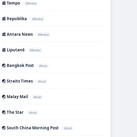
📰 Tempo
(Media)
📰 Republika
(Media)
📰 Antara News
(Media)
📰 Liputan6
(Media)
🌏 Bangkok Post
(Asia)
🌏 Straits Times
(Asia)
🌏 Malay Mail
(Asia)
🌏 The Star
(Asia)
🌏 South China Morning Post
(Asia)