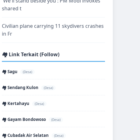
'We'll stand beside you': PM Modi invokes
shared t
Civilian plane carrying 11 skydivers crashes
in Fr
🏘️ Link Terkait (Follow)
🏘️ Sagu
(Desa)
🏘️ Sendang Kulon
(Desa)
🏘️ Kertahayu
(Desa)
🏘️ Gayam Bondowoso
(Desa)
🏘️ Cubadak Air Selatan
(Desa)