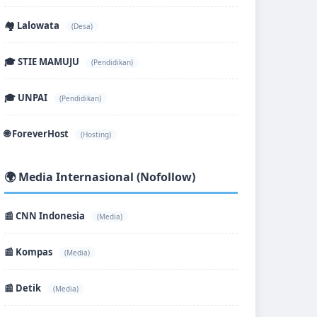
🏘️ Lalowata
(Desa)
🎓 STIE MAMUJU
(Pendidikan)
🎓 UNPAI
(Pendidikan)
🌐 ForeverHost
(Hosting)
🌍 Media Internasional (Nofollow)
📰 CNN Indonesia
(Media)
📰 Kompas
(Media)
📰 Detik
(Media)