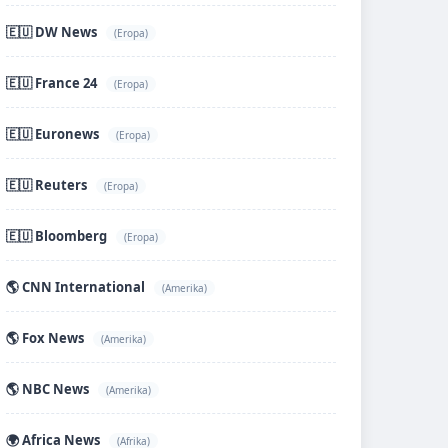
🇪🇺 DW News
(Eropa)
🇪🇺 France 24
(Eropa)
🇪🇺 Euronews
(Eropa)
🇪🇺 Reuters
(Eropa)
🇪🇺 Bloomberg
(Eropa)
🌎 CNN International
(Amerika)
🌎 Fox News
(Amerika)
🌎 NBC News
(Amerika)
🌍 Africa News
(Afrika)