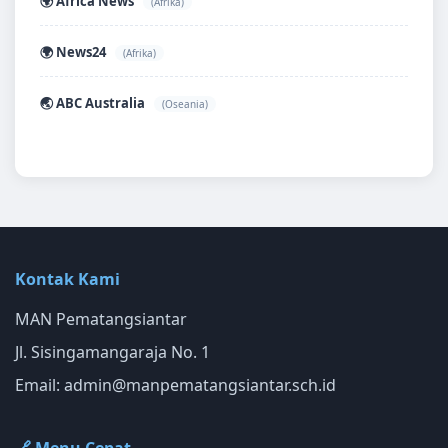
🌍 Africa News
(Afrika)
🌍 News24
(Afrika)
🌏 ABC Australia
(Oseania)
Kontak Kami
MAN Pematangsiantar
Jl. Sisingamangaraja No. 1
Email:
admin@manpematangsiantar.sch.id