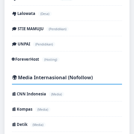
🏘️ Lalowata
(Desa)
🎓 STIE MAMUJU
(Pendidikan)
🎓 UNPAI
(Pendidikan)
🌐 ForeverHost
(Hosting)
🌍 Media Internasional (Nofollow)
📰 CNN Indonesia
(Media)
📰 Kompas
(Media)
📰 Detik
(Media)