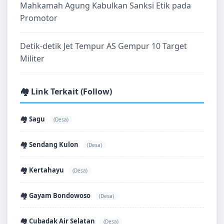
Mahkamah Agung Kabulkan Sanksi Etik pada
Promotor
Detik-detik Jet Tempur AS Gempur 10 Target
Militer
🏘️ Link Terkait (Follow)
🏘️ Sagu
(Desa)
🏘️ Sendang Kulon
(Desa)
🏘️ Kertahayu
(Desa)
🏘️ Gayam Bondowoso
(Desa)
🏘️ Cubadak Air Selatan
(Desa)