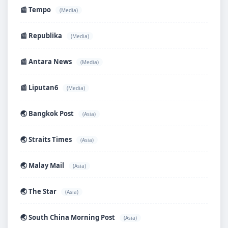
📰 Tempo
(Media)
📰 Republika
(Media)
📰 Antara News
(Media)
📰 Liputan6
(Media)
🌏 Bangkok Post
(Asia)
🌏 Straits Times
(Asia)
🌏 Malay Mail
(Asia)
🌏 The Star
(Asia)
🌏 South China Morning Post
(Asia)