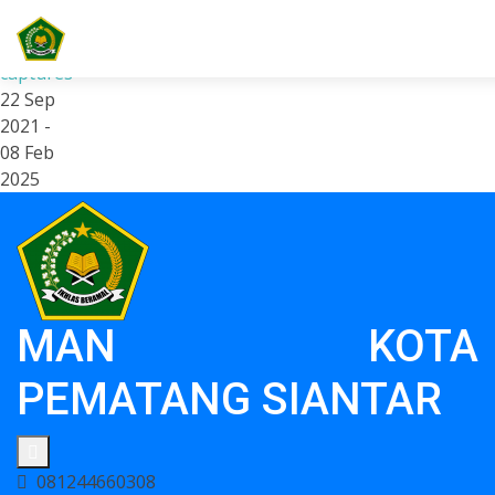
9
captures
22 Sep
2021 -
08 Feb
2025
MAN KOTA
PEMATANG
SIANTAR
081244660308