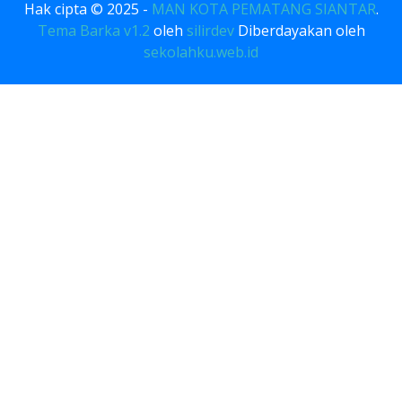
Hak cipta © 2025 -
MAN KOTA PEMATANG SIANTAR
.
Tema Barka v1.2
oleh
silirdev
Diberdayakan oleh
sekolahku.web.id